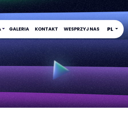
PL
A
GALERIA
KONTAKT
WESPRZYJ NAS
1
2
3
4
ADEMY
ADEMY