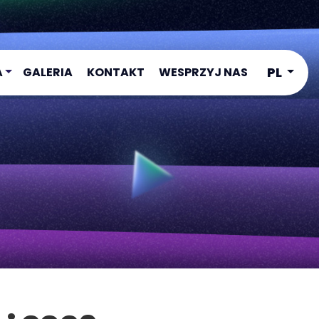
PL
A
GALERIA
KONTAKT
WESPRZYJ NAS
1
2
3
4
ADEMY
ADEMY