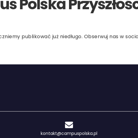
 Polska Przyszłośc
zniemy publikować już niedługo. Obserwuj nas w soci
kontakt@campuspolska.pl