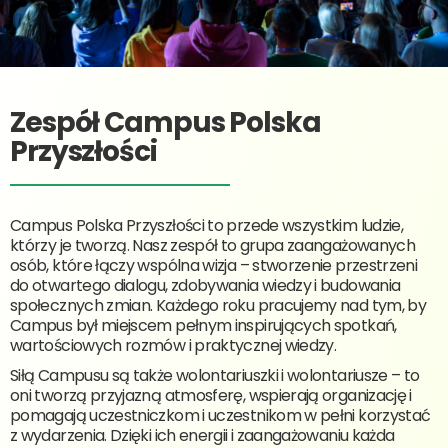
Zespół Campus Polska
Przyszłości
Campus Polska Przyszłości to przede wszystkim ludzie,
którzy je tworzą. Nasz zespół to grupa zaangażowanych
osób, które łączy wspólna wizja – stworzenie przestrzeni
do otwartego dialogu, zdobywania wiedzy i budowania
społecznych zmian. Każdego roku pracujemy nad tym, by
Campus był miejscem pełnym inspirujących spotkań,
wartościowych rozmów i praktycznej wiedzy.
Siłą Campusu są także wolontariuszki i wolontariusze – to
oni tworzą przyjazną atmosferę, wspierają organizację i
pomagają uczestniczkom i uczestnikom w pełni korzystać
z wydarzenia. Dzięki ich energii i zaangażowaniu każda