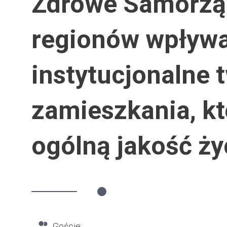
Zdrowe Samorządy
regionów wpływa
instytucjonalne
zamieszkania, kt
ogólną jakość ży
Goście: