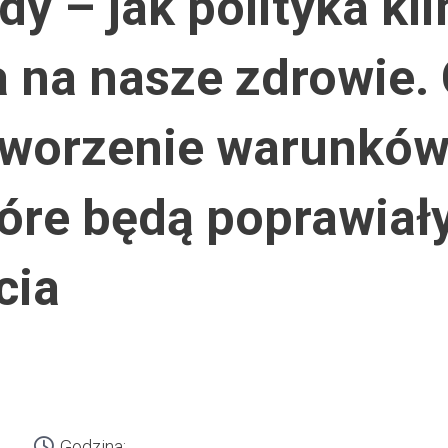
 – jak polityka kli
 na nasze zdrowie. 
 tworzenie warunków
óre będą poprawiały
cia
Godzina: