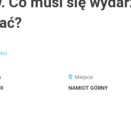
 Co musi się wydar
kać?
ści
:
Miejsce:
00
NAMIOT GÓRNY