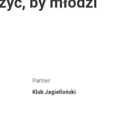
zyć, by młodzi
Partner:
Klub Jagielloński