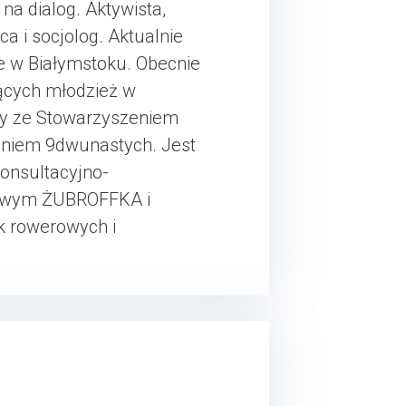
na dialog. Aktywista,
a i socjolog. Aktualnie
e w Białymstoku. Obecnie
cych młodzież w
cy ze Stowarzyszeniem
zeniem 9dwunastych. Jest
onsultacyjno-
mowym ŻUBROFFKA i
k rowerowych i