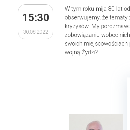
W tym roku mija 80 lat od
15:30
obserwujemy, że tematy 
kryzysów. My porozmawiam
30.08.2022
zobowiązaniu wobec nich,
swoich miejscowościach p
wojną Żydzi?