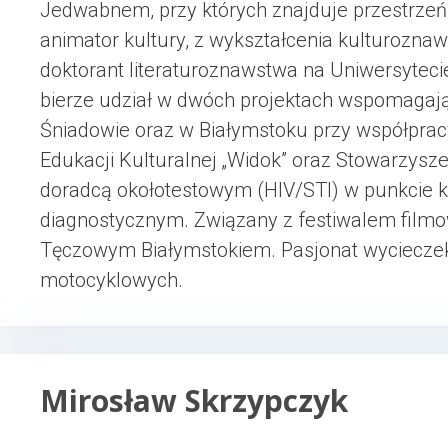
Jedwabnem, przy których znajduje przestrzeń 
animator kultury, z wykształcenia kulturoznawc
doktorant literaturoznawstwa na Uniwersyteci
bierze udział w dwóch projektach wspomagają
Śniadowie oraz w Białymstoku przy współpra
Edukacji Kulturalnej „Widok” oraz Stowarzys
doradcą okołotestowym (HIV/STI) w punkcie k
diagnostycznym. Związany z festiwalem fil
Tęczowym Białymstokiem. Pasjonat wyciecze
motocyklowych.
Mirosław Skrzypczyk