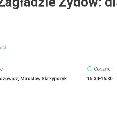
Zagładzie Żydów: d
ści
e:
Godzina:
ozowicz, Mirosław Skrzypczyk
15:30-16:30